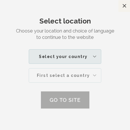
Sl
Gratis verzending
Voor 23:30 besteld, morgen in huis
Select location
Zoek
W
JOUW
SKINCARE
Choose your location and choice of language
to continue to the website
REPAIR CREAM
Select your country
First select a country
GO TO SITE