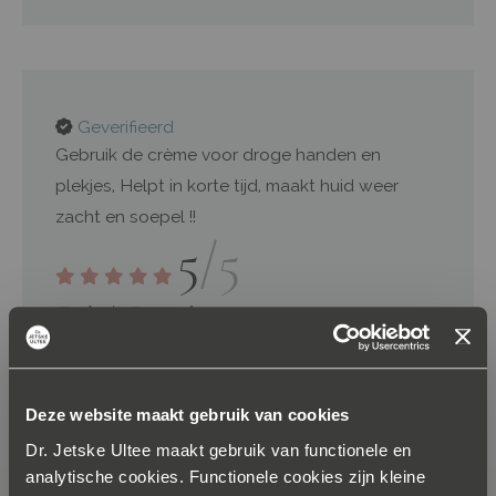
Geverifieerd
Gebruik de crème voor droge handen en
plekjes, Helpt in korte tijd, maakt huid weer
zacht en soepel !!
5
/5
Carla
Gytsjerk
13 - 02 - 2026
Deze website maakt gebruik van cookies
U
1
Pagina
Pagina
Volgende
Pagina
Pagina
Pagina
Pagina
Pagina
2
3
4
5
...
106
Dr. Jetske Ultee maakt gebruik van functionele en
lees
analytische cookies. Functionele cookies zijn kleine