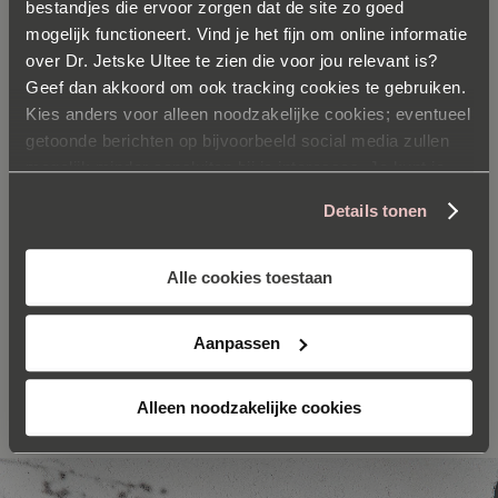
momenteel
bestandjes die ervoor zorgen dat de site zo goed
Ingrediënten
pagina
mogelijk functioneert. Vind je het fijn om online informatie
over Dr. Jetske Ultee te zien die voor jou relevant is?
Geef dan akkoord om ook tracking cookies te gebruiken.
AQUA
Kies anders voor alleen noodzakelijke cookies; eventueel
getoonde berichten op bijvoorbeeld social media zullen
CETEARYL ALCOHOL
mogelijk minder aansluiten bij je interesses. Je kunt je
voorkeuren op elk moment aanpassen via onze
Details tonen
cookieverklaring
.
GLYCERIN
Alle cookies toestaan
CAPRYLIC/CAPRIC TRIGLYCERIDE
Aanpassen
BEKIJK ALLE INGREDIËNTEN
Alleen noodzakelijke cookies