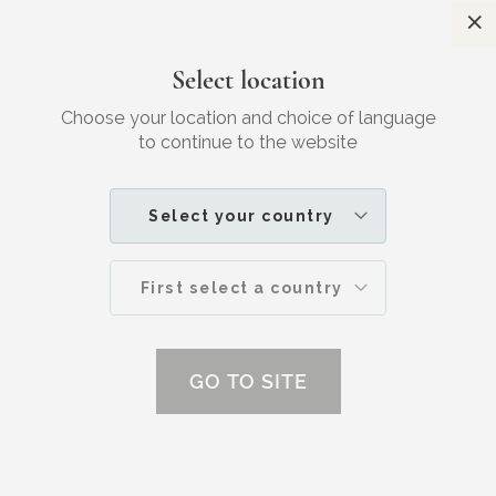
Sl
Gratis verzending
Voor 23:30 besteld, morgen in huis
Select location
Zoek
W
JOUW
SKINCARE
Choose your location and choice of language
to continue to the website
Zo houd je je make-up schoon (en je
huid ook)
Select your country
First select a country
GO TO SITE