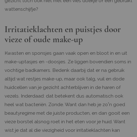
gezicht toch ook niet met een vies doekje of een gebruikt
wattenschijfje?
Irritatieklachten en puistjes door
vieze of oude make-up
Kwasten en sponsjes gaan vaak open en bloot in en uit
make-uptasjes en -doosjes. Ze liggen bovendien soms in
vochtige badkamers. Bedenk daarbij dat er na gebruik
altijd wat restjes make-up, maar ook talg, vuil en dode
huidcellen van je gezicht achterblijven in de haren of
vezels. Inderdaad: dat betekent dus automatisch ook
heel wat bacteriën. Zonde. Want dan heb je zo’n goed
beautyregime met de juiste producten, en dan gooit een
vieze borstel alsnog roet in het eten voor je huid. Want
wist je dat al die viezigheid voor irritatieklachten kan