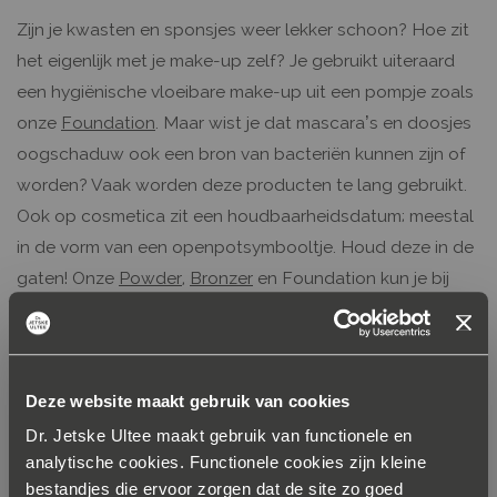
Zijn je kwasten en sponsjes weer lekker schoon? Hoe zit
het eigenlijk met je make-up zelf? Je gebruikt uiteraard
een hygiënische vloeibare make-up uit een pompje zoals
onze
Foundation
. Maar wist je dat mascara’s en doosjes
oogschaduw ook een bron van bacteriën kunnen zijn of
worden? Vaak worden deze producten te lang gebruikt.
Ook op cosmetica zit een houdbaarheidsdatum; meestal
in de vorm van een openpotsymbooltje. Houd deze in de
gaten! Onze
Powder
,
Bronzer
en Foundation kun je bij
goed gebruik nog 12 maanden na openen gebruiken. Een
mascara moet je eigenlijk na vier maanden weggooien.
Deze website maakt gebruik van cookies
Deel je make-up producten niet met
Dr. Jetske Ultee maakt gebruik van functionele en
anderen
analytische cookies. Functionele cookies zijn kleine
bestandjes die ervoor zorgen dat de site zo goed