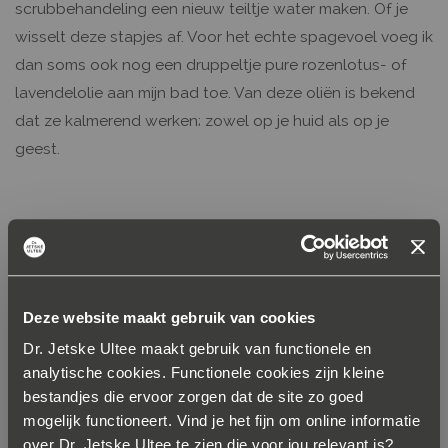
scrubbehandeling een nieuw teiltje water maken. Of je
wisselt deze stapjes af. Voor het echte spagevoel voeg ik
dan soms ook nog een druppeltje pure rozenlotus- of
lavendelolie aan mijn bad toe. Van deze oliën is bekend
dat ze kalmerend werken; zowel op je huid als op je
geest.
Maak je voeten nu helemaal zacht
en glad
Deze website maakt gebruik van cookies
Ben je ontspannen, een beetje uitgerust en zijn je voeten
lekker zacht? Dan kun je nu heel gemakkelijk de ruwere
Dr. Jetske Ultee maakt gebruik van functionele en
analytische cookies. Functionele cookies zijn kleine
plekjes aanpakken, bijvoorbeeld met een vijl of
bestandjes die ervoor zorgen dat de site zo goed
puimsteen. Doe het wel voorzichtig, maak draaiende
mogelijk functioneert. Vind je het fijn om online informatie
bewegingen en verwijder niet te veel van de huid. Eelt
over Dr. Jetske Ultee te zien die voor jou relevant is?