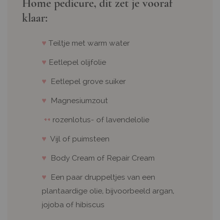
Home pedicure, dit zet je vooraf
klaar:
♥
Teiltje met warm water
♥
Eetlepel olijfolie
♥
Eetlepel grove suiker
♥
Magnesiumzout
++
rozenlotus- of lavendelolie
♥
Vijl of puimsteen
♥
Body Cream of Repair Cream
♥
Een paar druppeltjes van een
plantaardige olie, bijvoorbeeld argan,
jojoba of hibiscus