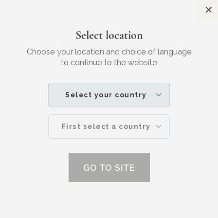
Sl
Vandaag besteld, maandag in huis
Select location
Zoek
W
JOUW
SKINCARE
Choose your location and choice of language
to continue to the website
HUIDVERZORGING
Treat your feet! Voetenbadjes waar ook
Select your country
je hoofd van ontspant
First select a country
GO TO SITE