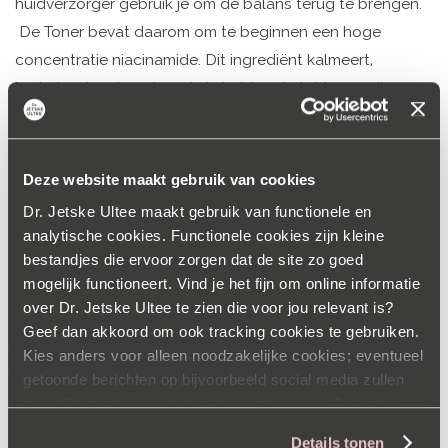
huidverzorger gebruik je om de balans terug te brengen.
De Toner bevat daarom om te beginnen een hoge
concentratie niacinamide. Dit ingrediënt kalmeert,
hydrateert en beschermt de huid, en helpt bovendien
pigmentvlekken te vervagen. Speciaal voor de droge huid
zijn daarnaast verzachtende en beschermende
ingrediënten als allontoïne en sea butter toegevoegd.
Deze website maakt gebruik van cookies
Dr. Jetske Ultee maakt gebruik van functionele en
Ten slotte is sheaboter een belangrijk bestanddeel van
analytische cookies. Functionele cookies zijn kleine
onze nieuwe
Repair Cream
. Deze extra rijke crème is
bestandjes die ervoor zorgen dat de site zo goed
speciaal ontwikkeld voor de huid die wel wat extra’s kan
mogelijk functioneert. Vind je het fijn om online informatie
over Dr. Jetske Ultee te zien die voor jou relevant is?
gebruiken. Het product kalmeert en beschermt de droge,
Geef dan akkoord om ook tracking cookies te gebruiken.
beschadigde huid met
onder meer een bijzondere
Kies anders voor alleen noodzakelijke cookies; eventueel
combinatie huideigen lipiden
. Shea butter,
getoonde berichten op bijvoorbeeld social media zullen
havermoutextract en panthenol zorgen daarbij voor extra
mogelijk minder aansluiten bij je interesses. Je kunt je
bescherming en hydratatie.
voorkeuren op elk moment aanpassen via onze
Details tonen