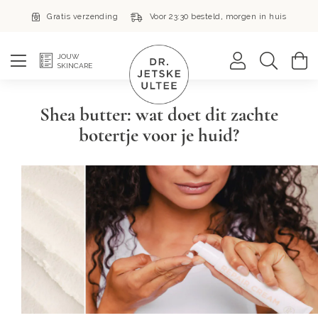
Gratis verzending
Voor 23:30 besteld, morgen in huis
Zoek
W
JOUW
SKINCARE
Shea butter: wat doet dit zachte
botertje voor je huid?