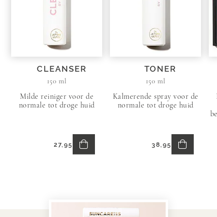
CLEANSER
TONER
150 ml
150 ml
Milde reiniger voor de
Kalmerende spray voor de
normale tot droge huid
normale tot droge huid
be
In
In
27,95
38,95
Winkelmand
Winkelma