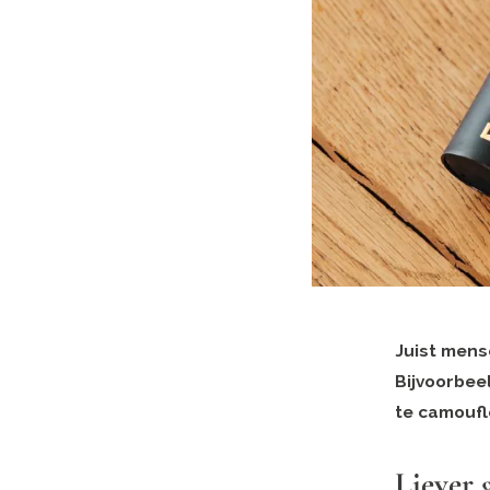
Juist mens
Bijvoorbee
te camoufl
Liever 