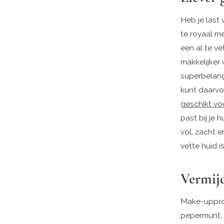
Heb je last 
te royaal m
een al te ve
makkelijker 
superbelangr
kunt daarvo
geschikt vo
past bij je 
vol, zacht 
vette huid i
Vermijd
Make-upprod
pepermunt, 