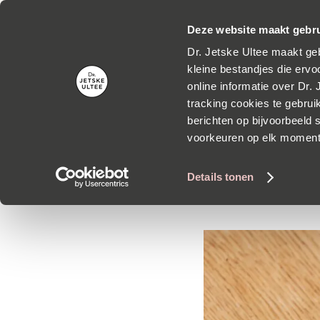
Grati
Deze website maakt gebru
Dr. Jetske Ultee maakt geb
kleine bestandjes die ervoo
online informatie over Dr.
tracking cookies te gebrui
Mag on
berichten op bijvoorbeeld s
voorkeuren op elk momen
Details tonen