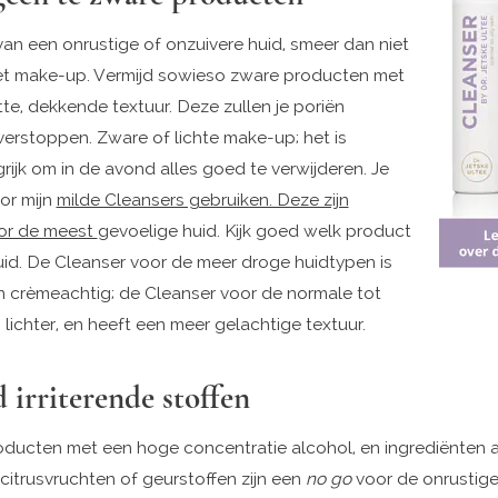
van een onrustige of onzuivere huid, smeer dan niet
et make-up. Vermijd sowieso zware producten met
tte, dekkende textuur. Deze zullen je poriën
verstoppen. Zware of lichte make-up; het is
ijk om in de avond alles goed te verwijderen. Je
or mijn
milde Cleansers gebruiken. Deze zijn
or de meest
gevoelige huid. Kijk goed welk product
huid. De Cleanser voor de meer droge huidtypen is
en crèmeachtig; de Cleanser voor de normale tot
s lichter, en heeft een meer gelachtige textuur.
 irriterende stoffen
ucten met een hoge concentratie alcohol, en ingrediënten a
citrusvruchten of geurstoffen zijn een
no go
voor de onrustige