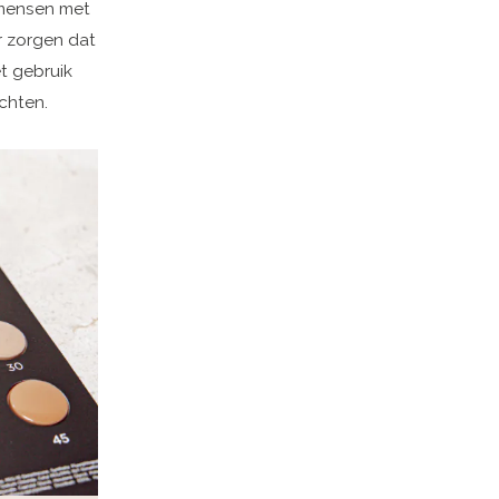
 mensen met
r zorgen dat
et gebruik
chten.