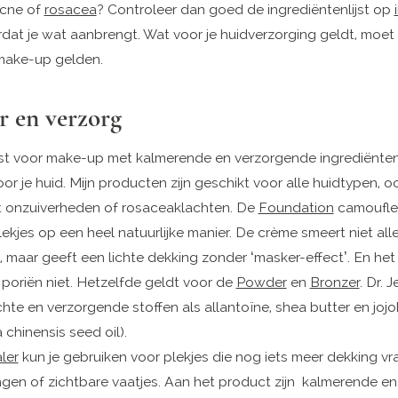
acne of
rosacea
? Controleer dan goed de ingrediëntenlijst op
dat je wat aanbrengt. Wat voor je huidverzorging geldt, moet 
 make-up gelden.
 en verzorg
efst voor make-up met kalmerende en verzorgende ingrediënte
r je huid. Mijn producten zijn geschikt voor alle huidtypen, o
 onzuiverheden of rosaceaklachten. De
Foundation
camouflee
ekjes op een heel natuurlijke manier. De crème smeert niet all
t, maar geeft een lichte dekking zonder ‘masker-effect’. En he
 poriën niet. Hetzelfde geldt voor de
Powder
en
Bronzer
. Dr. 
hte en verzorgende stoffen als allantoïne, shea butter en jojo
chinensis seed oil).
ler
kun je gebruiken voor plekjes die nog iets meer dekking vr
ngen of zichtbare vaatjes. Aan het product zijn kalmerende en