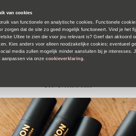
s verzending
Voor 23:30 besteld, morgen in huis
30 dagen
ik van cookies
ruik van functionele en analytische cookies. Functionele cookies
PRODUCTEN
HUIDANALYSE
OVER DR. JE
r zorgen dat de site zo goed mogelijk functioneert. Vind je het f
 Jetske Ultee te zien die voor jou relevant is? Geef dan akkoord 
ken. Kies anders voor alleen noodzakelijke cookies; eventueel g
ze Foundation op een gevoelige, on
ocial media zullen mogelijk minder aansluiten bij je interesses. J
t aanpassen via onze
cookieverklaring
.
huid?
Door:
Dr. Jetske Ultee