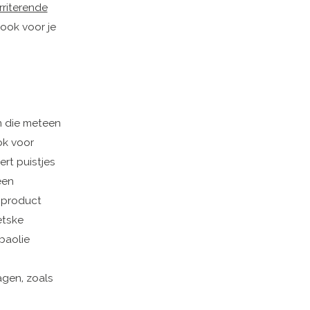
irriterende
ook voor je
n die meteen
ok voor
rt puistjes
een
t product
Jetske
baolie
agen, zoals