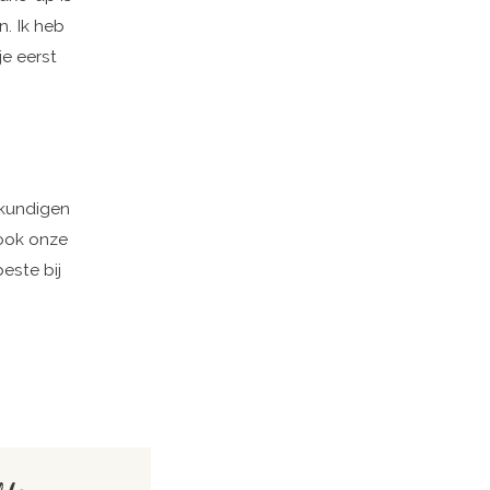
n. Ik heb
e eerst
skundigen
 ook onze
este bij