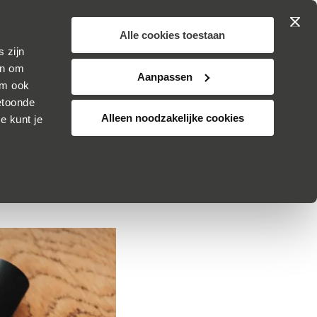
Zoek
Winkelwa
JOUW
 op proef
SKINCARE
Alle cookies toestaan
 zijn
TSKE ULTEE
ADVIES
KLANTENSERVICE
ijn om
Aanpassen
om ook
etoonde
rustige
Alleen noodzakelijke cookies
e kunt je