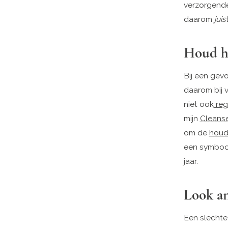
verzorgende
daarom
juis
Houd h
Bij een gevo
daarom bij 
niet ook
reg
mijn
Cleans
om de
houd
een symbool
jaar.
Look an
Een slechte