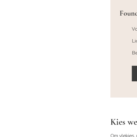
Found
Vo
Li
Be
Kies we
Om vlekjes,