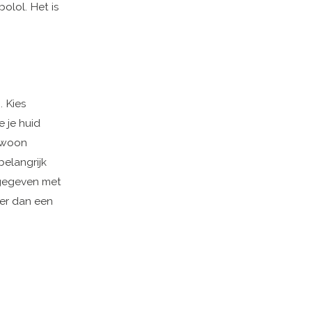
olol. Het is
. Kies
 je huid
gewoon
elangrijk
ngegeven met
ger dan een