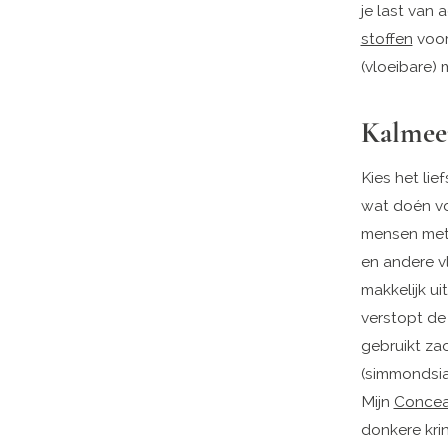
je last van 
stoffen
voor
(vloeibare)
Kalmeer
Kies het li
wat doén voo
mensen met
en andere vl
makkelijk ui
verstopt de
gebruikt zac
(simmondsia 
Mijn
Concea
donkere kri