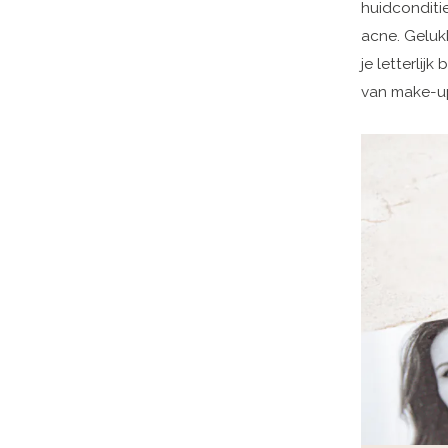
huidconditi
acne. Geluk
je letterlij
van make-up