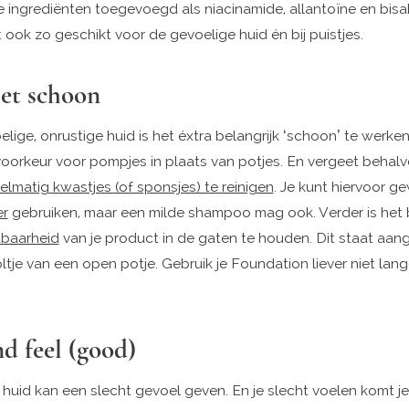
 ingrediënten toegevoegd als niacinamide, allantoïne en bisab
t ook zo geschikt voor de gevoelige huid én bij puistjes.
et schoon
elige, onrustige huid is het éxtra belangrijk ‘schoon’ te werken
voorkeur voor pompjes in plaats van potjes. En vergeet behalve
elmatig kwastjes (of sponsjes) te reinigen
. Je kunt hiervoor 
er
gebruiken, maar een milde shampoo mag ook. Verder is het b
baarheid
van je product in de gaten te houden. Dit staat aa
tje van een open potje. Gebruik je Foundation liever niet lan
d feel (good)
 huid kan een slecht gevoel geven. En je slecht voelen komt je