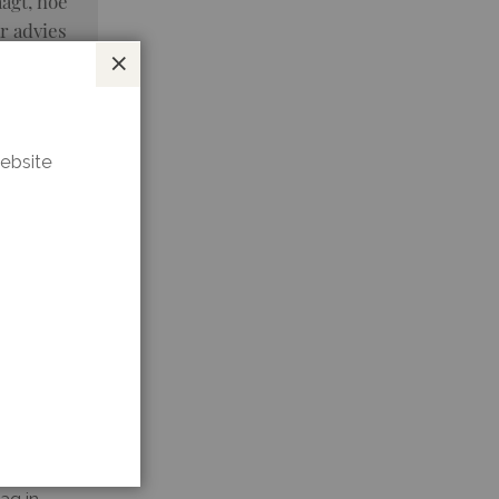
agt, hoe
r advies
Sluiten
website
 herhaal
rvan.
ant hoe
ooist uit
ag in