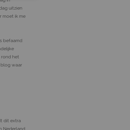
dag uitzien
r moet ik me
 is befaamd
delijke
 rond het
 blog waar
 dit extra
In Nederland