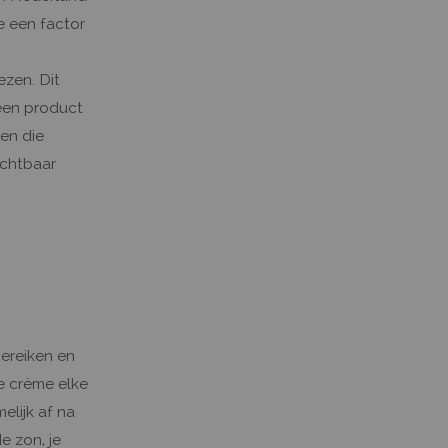
e een factor
zen. Dit
 een product
en die
ichtbaar
bereiken en
e crème elke
lijk af na
e zon, je