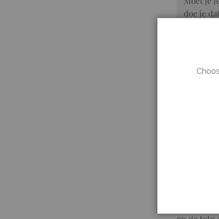
Moet je j
doe je d
in Harper
Choose
Wanneer
je dat?
Onderzoe
Bazaar sele
maak je je 
op de foto 