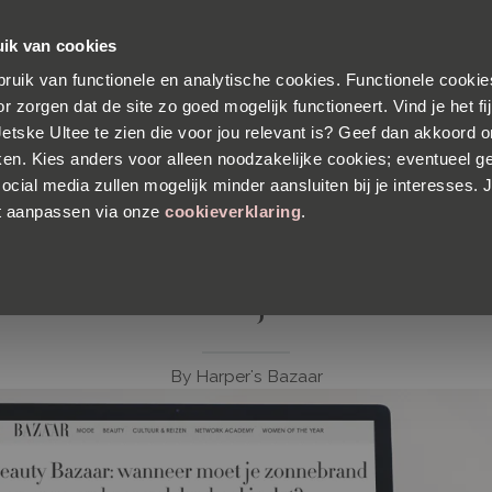
s verzending
Voor 23:30 besteld, morgen in huis
30 dagen
ik van cookies
ruik van functionele en analytische cookies. Functionele cookies
PRODUCTEN
HUIDANALYSE
OVER DR. JE
r zorgen dat de site zo goed mogelijk functioneert. Vind je het f
 Jetske Ultee te zien die voor jou relevant is? Geef dan akkoord 
ken. Kies anders voor alleen noodzakelijke cookies; eventueel g
ocial media zullen mogelijk minder aansluiten bij je interesses. J
HARPER'S BAZAAR | 28 MEI 2019
t aanpassen via onze
cookieverklaring
.
 moet je zonnebrand opsmeren en 
herhaal je dat?
By
Harper's Bazaar