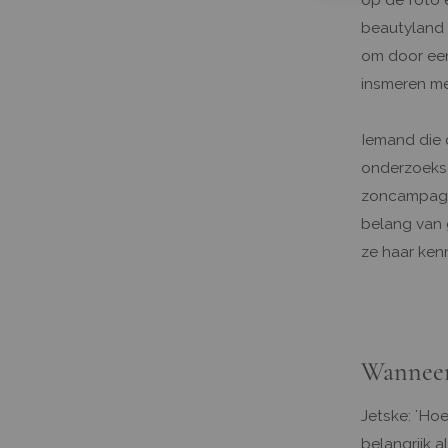
beautyland 
om door een
insmeren me
Iemand die 
onderzoeksa
zoncampagne
belang van 
ze haar kenn
Wanneer
Jetske: 'Hoe
belangrijk 