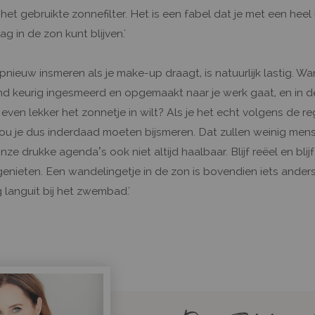
n het gebruikte zonnefilter. Het is een fabel dat je met een hee
g in de zon kunt blijven.'
opnieuw insmeren als je make-up draagt, is natuurlijk lastig. Wa
nd keurig ingesmeerd en opgemaakt naar je werk gaat, en in d
ven lekker het zonnetje in wilt? Als je het echt volgens de re
ou je dus inderdaad moeten bijsmeren. Dat zullen weinig men
nze drukke agenda’s ook niet altijd haalbaar. Blijf reëel en blij
genieten. Een wandelingetje in de zon is bovendien iets ander
 languit bij het zwembad.'