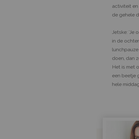
activiteit e
de gehele da
Jetske: 'Je 
in de ochte
lunchpauze e
doen, dan z
Het is met o
een beetje 
hele middag