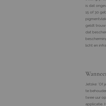
is dat onge
15 of 30 geb
pigmentvlek
geldt trouwe
dat bescher
bescherming
licht en infr
Wanneer
Jetske: 'Of 
te behouden
twee uur op
applicatie. 