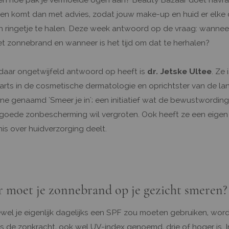
en komt dan met advies, zodat jouw make-up en huid er elke 
 ringetje te halen. Deze week antwoord op de vraag: wannee
t zonnebrand en wanneer is het tijd om dat te herhalen?
daar ongetwijfeld antwoord op heeft is
dr. Jetske Ultee
. Ze
rts in de cosmetische dermatologie en oprichtster van de lan
 genaamd 'Smeer je in'; een initiatief wat de bewustwording
goede zonbescherming wil vergroten. Ook heeft ze een eigen
is over huidverzorging deelt.
 moet je zonnebrand op je gezicht smeren?
wel je eigenlijk dagelijks een SPF zou moeten gebruiken, wordt
als de zonkracht, ook wel UV-index genoemd, drie of hoger is. 