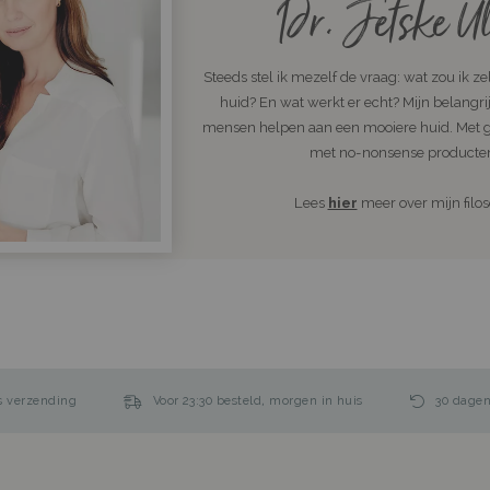
Dr. Jetske Ul
Steeds stel ik mezelf de vraag: wat zou ik ze
huid? En wat werkt er echt? Mijn belangrijk
mensen helpen aan een mooiere huid. Met 
met no-nonsense producte
Lees
hier
meer over mijn filoso
s verzending
Voor 23:30 besteld, morgen in huis
30 dagen