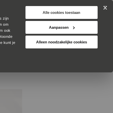
Zoek
Winkelwa
JOUW
 op proef
SKINCARE
Alle cookies toestaan
 zijn
TSKE ULTEE
ADVIES
KLANTENSERVICE
ijn om
Aanpassen
om ook
etoonde
Alleen noodzakelijke cookies
e kunt je
hoe vaak