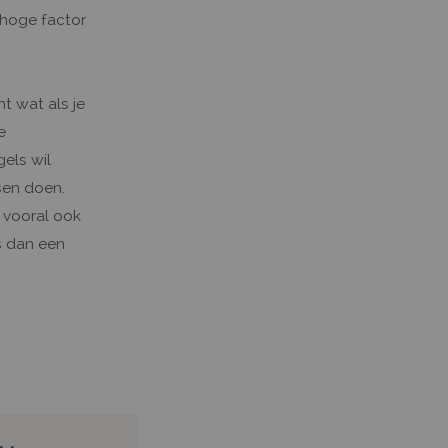
l hoge factor
nt wat als je
e
gels wil
sen doen.
f vooral ook
s dan een