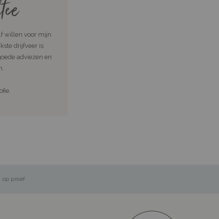
tee
lf willen voor mijn
ste drijfveer is
goede adviezen en
n.
fie.
 op proef