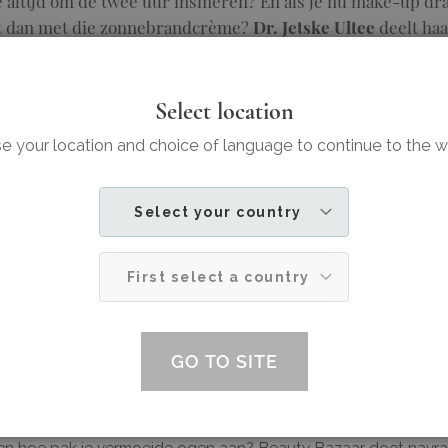
e altijd om de twee uur insmeren? En als je nu make-up dra
at dan met die zonnebrandcrème?
Dr. Jetske Ultee
deelt haa
’s Bazaar:
Select location
 your location and choice of language to continue to the 
 moet je zonnebrand opsmeren en hoe vaak
Select your country
First select a country
ksarts dr. Jetske Ultee vertelt het fijne hie
GO TO SITE
cteert elke week een prangende beautyvraag van de lezer. W
make-upkwasten nou het beste schoon, komt je make-up het m
en hoe pak je vermoeide ogen aan? Beauty Bazaar doet navra