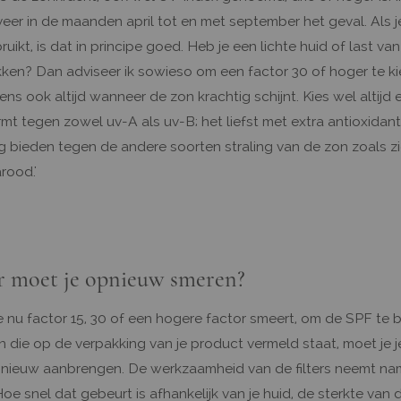
veer in de maanden april tot en met september het geval. Als j
ruikt, is dat in principe goed. Heb je een lichte huid of last van
ken? Dan adviseer ik sowieso om een factor 30 of hoger te kie
ns ook altijd wanneer de zon krachtig schijnt. Kies wel altijd
mt tegen zowel uv-A als uv-B; het liefst met extra antioxidant
 bieden tegen de andere soorten straling van de zon zoals z
arood.'
 moet je opnieuw smeren?
je nu factor 15, 30 of een hogere factor smeert, om de SPF te 
 die op de verpakking van je product vermeld staat, moet je j
nieuw aanbrengen. De werkzaamheid van de filters neemt name
Hoe snel dat gebeurt is afhankelijk van je huid, de sterkte van d