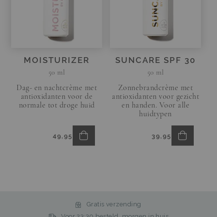
MOISTURIZER
SUNCARE SPF 30
50 ml
50 ml
Dag- en nachtcrème met
Zonnebrandcrème met
antioxidanten voor de
antioxidanten voor gezicht
normale tot droge huid
en handen. Voor alle
huidtypen
In
In
49,95
39,95
Winkelmand
Winkelma
Gratis verzending
Voor 23:30 besteld, morgen in huis