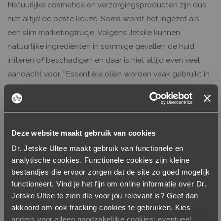
Natuurlijke cosmetica en verzorgingsproducten zijn dus
niet altijd de beste keuze. Soms wordt het ingezet als
een slim marketingtrucje. Volgens Jetske kunnen
natuurlijke ingrediënten in sommige gevallen de huid
irriteren of beschadigen en daar is niet altijd even veel
aandacht voor. “Essentiële oliën worden vaak gebruikt in
veel ‘natuurlijke’ cosmetica, maar die kunnen de huid
gemakkelijk irriteren. Dat geldt bijvoorbeeld voor
lavendel, eucalyptus, mint en citrusachtige stoffen.”
Deze website maakt gebruik van cookies
Dierproeven
Dr. Jetske Ultee maakt gebruik van functionele en
analytische cookies. Functionele cookies zijn kleine
Een ander probleem is het herkennen van diervriendelijke
bestandjes die ervoor zorgen dat de site zo goed mogelijk
producten. Het woordje ‘vegan’ op je favoriete
functioneert. Vind je het fijn om online informatie over Dr.
Jetske Ultee te zien die voor jou relevant is? Geef dan
gezichtsscrub betekent dat niet automatisch dat het
akkoord om ook tracking cookies te gebruiken. Kies
dierproefvrij is. Jetske legt uit dat sinds 2004 in heel
anders voor alleen noodzakelijke cookies; eventueel