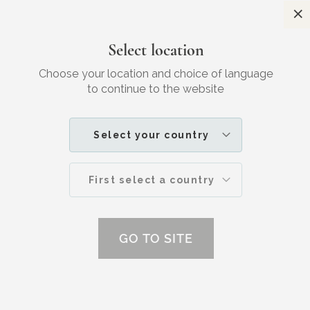
S
Gratis verzending
Voor 23:30 besteld, morgen in huis
Select location
Zoek
W
JOUW
SKINCARE
Choose your location and choice of language
to continue to the website
BRANDPUNT+ | 24 MAART 2021
Select your country
Hoe de beautyindustrie ons in het
groene ootje neemt (en wat we kunnen
First select a country
doen)
GO TO SITE