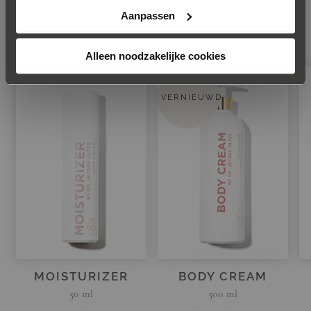
Aanpassen
Alleen noodzakelijke cookies
VERNIEUWD
MOISTURIZER
BODY CREAM
50 ml
500 ml