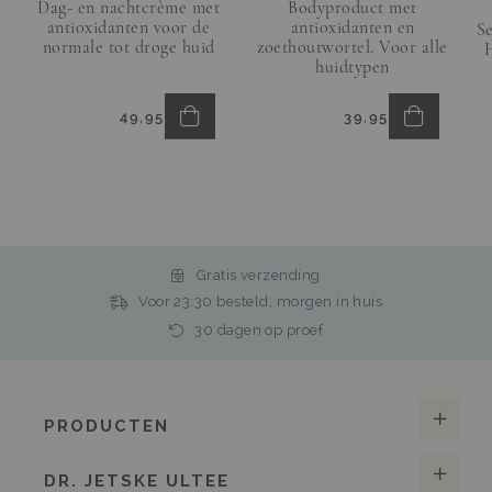
Dag- en nachtcrème met
Bodyproduct met
antioxidanten voor de
antioxidanten en
Se
normale tot droge huid
zoethoutwortel. Voor alle
H
huidtypen
In
In
49,95
39,95
Winkelmand
Winkelma
Gratis verzending
Voor 23:30 besteld, morgen in huis
30 dagen op proef
PRODUCTEN
DR. JETSKE ULTEE