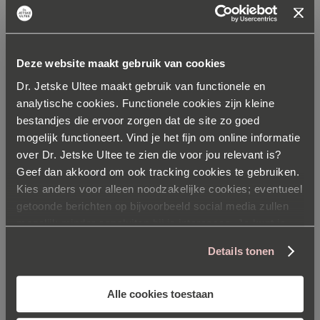
Deze website maakt gebruik van cookies
Dr. Jetske Ultee maakt gebruik van functionele en
analytische cookies. Functionele cookies zijn kleine
bestandjes die ervoor zorgen dat de site zo goed
mogelijk functioneert. Vind je het fijn om online informatie
over Dr. Jetske Ultee te zien die voor jou relevant is?
Dr. Jetske Ultee
Geef dan akkoord om ook tracking cookies te gebruiken.
Kies anders voor alleen noodzakelijke cookies; eventueel
getoonde berichten op bijvoorbeeld social media zullen
mogelijk minder aansluiten bij je interesses. Je kunt je
Steeds stel ik mezelf de vraag: wat zou ik zelf willen voor
voorkeuren op elk moment aanpassen via onze
mijn huid? En wat werkt er echt? Mijn belangrijkste drijfveer
Details tonen
cookieverklaring
.
is mensen helpen aan een mooiere huid. Met goede
adviezen en met no-nonsense producten.
Alle cookies toestaan
Lees
hier
meer over mijn filosofie.