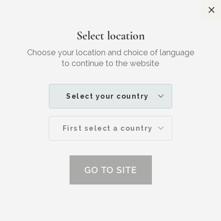
Sl
Gratis verzending
Voor 23:30 besteld, morgen in huis
Select location
Zoek
W
JOUW
SKINCARE
Choose your location and choice of language
to continue to the website
NOUVEAU | 15 FEBRUARI 2023
Select your country
Gevoelige huid? Keep Calm and Carry
On
First select a country
GO TO SITE