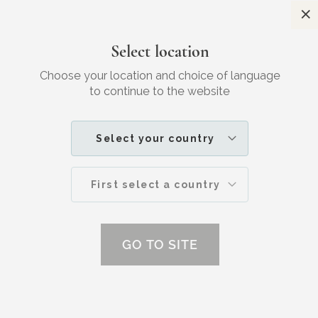
S
Gratis verzending
Voor 23:30 besteld, morgen in huis
Select location
Zoek
W
JOUW
SKINCARE
Choose your location and choice of language
to continue to the website
SANTÉ | MAART 2019
Select your country
Blauw licht, dit doet het met je huid
First select a country
GO TO SITE