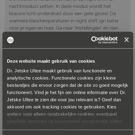
nachtmodus) zetten. In deze modus wordt het
blauwe licht onderdrukt door een gele gloed. De
warmere kleurtemperaturen in night shift zijn beter
voor je ogen en huid. Ga naar ‘Instellingen’ en dan
naar ‘Beeldscherm’ om night shift in te schakelen.
Deze website maakt gebruik van cookies
Dr. Jetske Ultee maakt gebruik van functionele en
De juiste filters
analytische cookies. Functionele cookies zijn kleine
bestandjes die ervoor zorgen dat de site zo goed mogelijk
Minimaal of niet: blauw licht kán dus schade aanrichten.
functioneert. Vind je het fijn om online informatie over Dr.
Jetske Ultee te zien die voor jou relevant is? Geef dan
Daarom is je huid beschermen geen overbodige luxe. De
akkoord om ook tracking cookies te gebruiken. Kies
productspecialist van huidverzorgingsmerk Paula’s
anders voor alleen noodzakelijke cookies; eventueel
Choice: “Veel crèmes die tegen uv-A- en uv-B-stralen
getoonde berichten op bijvoorbeeld social media zullen
beschermen, bieden óók bescherming tegen (een deel
mogelijk minder aansluiten bij je interesses. Je kunt je
van) de schadelijke effecten van blauw licht. En